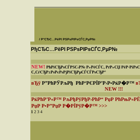
/ Р°СЂС…РёРІ РЅРѕРІРѕСЃС‚РµР№
РђСЂС…РёРІ РЅРѕРІРѕСЃС‚РµР№
NEW!
РћРїСЂРѕСЃРЅС‹Р№ Р»РёСЃС‚ РґР»СЏ РёР·РіРѕ
С‚СѓСЂР±РѕРєРѕРјРїСЂРµСЃСЃРѕСЂР°
вЂў
Р”РћРЎРљРђ РћР‘РЄРЇР’Р›Р•РќР�Р™
в
NEW !!!
РќРћР’Р«Р™ РљРђРўРђР›РћР“ РџР РћРњР«РЁ
РџР Р•Р”РџР Р�РЇРўР�Р™ >>>
1
2
3
4