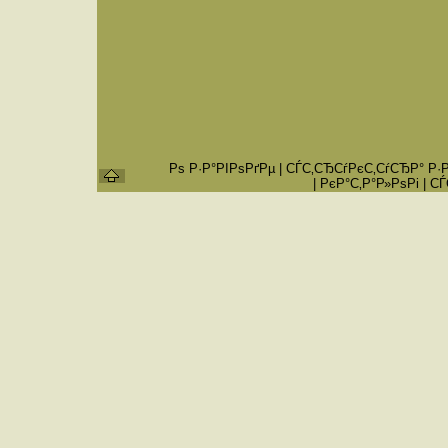
Рѕ Р·Р°РІРѕРґРµ
|
СЃС‚СЂСѓРєС‚СѓСЂР° Р·
|
РєР°С‚Р°Р»РѕРі
|
СЃ