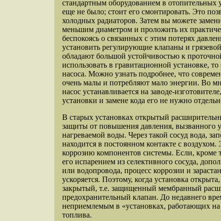
стандартным оборудованием в отопительных ус
еще не было; стоит его смонтировать. Это поз
холодных радиаторов. Затем вы можете замени
меньшим диаметром и проложить их практиче
беспокоясь о связанных с этим потерях давле
установить регулирующие клапаны и грязевой
обладают большой устойчивостью к проточной
использовать в гравитационной установке, то
насоса. Можно узнать
подробнее
, что соврем
очень малы и потребляют мало энергии. Во м
насос устанавливается на заводе-изготовител
установки и замене кода его не нужно отдель
В старых установках открытый расширительны
защиты от повышения давления, вызванного 
нагреваемой воды. Через такой сосуд вода, за
находится в постоянном контакте с воздухом.
коррозию компонентов системы. Если, кроме 
его испарением из селективного сосуда, допо
или водопровода, процесс коррозии и зараста
ускоряется. Поэтому, когда установка открыта,
закрытый, т.е. защищенный мембранный расш
предохранительный клапан. До недавнего вре
неприемлемым в «установках, работающих на 
топлива.