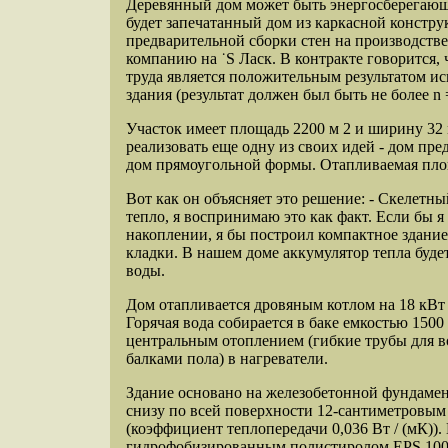
Деревянный дом может быть энергосберегающи
будет запечатанный дом из каркасной констру
предварительной сборки стен на производств
компанию на ˙S Ласк. В контракте говорится,
труда является положительным результатом и
здания (результат должен был быть не более n =
Участок имеет площадь 2200 м 2 и ширину 32 
реализовать еще одну из своих идей - дом пр
дом прямоугольной формы. Отапливаемая площ
Вот как он объясняет это решение: - Скелетн
тепло, я воспринимаю это как факт. Если бы я
накоплении, я бы построил компактное здание
кладки. В нашем доме аккумулятор тепла будет
воды.
Дом отапливается дровяным котлом на 18 кВт 
Горячая вода собирается в баке емкостью 1500 
центральным отоплением (
гибкие трубы для 
балками пола) в нагреватели.
Здание основано на железобетонной фундаме
снизу по всей поверхности 12-сантиметровым
(коэффициент теплопередачи 0,036 Вт / (мК)).
гидрофобизированным полистиролом EPS 100 