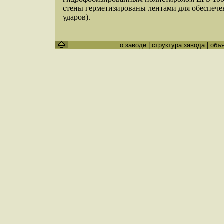
стены герметизированы лентами для обеспече
ударов).
о заводе
|
структура завода
|
объ