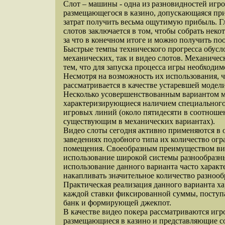
Слот – машины - одна из разновидностей игро
размещающегося в казино, допускающаяся пр
затрат получить весьма ощутимую прибыль. 
слотов заключается в том, чтобы собрать нек
за что в конечном итоге и можно получить по
Быстрые темпы технического прогресса обусл
механических, так и видео слотов. Механичес
тем, что для запуска процесса игры необходи
Несмотря на возможность их использования, 
рассматривается в качестве устаревшей модели
Несколько усовершенствованным вариантом м
характеризирующиеся наличием специального
игровых линий (около пятидесяти в соотноше
существующим в механических вариантах).
Видео слоты сегодня активно применяются в о
заведениях подобного типа их количество огр
помещения. Своеобразным преимуществом вид
использование широкой системы разнообразны
использование данного варианта часто харак
накапливать значительное количество разнооб
Практическая реализация данного варианта х
каждой ставки фиксированной суммы, посту
банк и формирующей джекпот.
В качестве видео покера рассматриваются игр
размещающиеся в казино и представляющие со