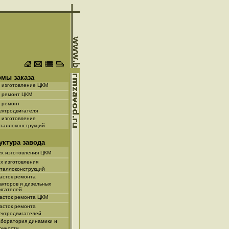
мы заказа
 изготовление ЦКМ
 ремонт ЦКМ
 ремонт
тродвигателя
 изготовление
ллоконструкций
уктура завода
х изготовления ЦКМ
х изготовления
ллоконструкций
асток ремонта
торов и дизельных
гателей
асток ремонта ЦКМ
асток ремонта
тродвигателей
боратория динамики и
чности