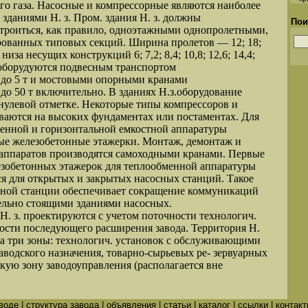
го газа. Насосные и компрессорные являются наиболее
зданиями Н. з. Пром. здания Н. з. должны
Пои
строиться, как правило, одноэтажными однопролетными,
ованных типовых секций. Ширина пролетов — 12; 18;
 низа несущих конструкций 6; 7,2; 8,4; 10,8; 12,6; 14,4;
я оборудуются подвесным транспортом
 до 5 т и мостовыми опорными кранами
до 50 т включительно. В зданиях Н.з.оборудование
 нулевой отметке. Некоторые типы компрессоров и
ваются на высоких фундаментах или постаментах. Для
енной и горизонтальной емкостной аппаратуры
ые железобетонные этажерки. Монтаж, демонтаж и
аппаратов производятся самоходными кранами. Первые
зобетонных этажерок для теплообменной аппаратуры
ся для открытых и закрытых насосных станций. Такое
сной станции обеспечивает сокращение коммуникаций
ельно стоящими зданиями насосных.
Н. з. проектируются с учетом поточности технологич.
ости последующего расширения завода. Территория Н.
 на три зоны: технологич. установок с обслуживающими
аводского назначения, товарно-сырьевых ре- зервуарных
кую зону заводоуправления (располагается вне
аводе
|
структура завода
|
объявления
|
статьи
|
каталог
|
ссылки
|
контак