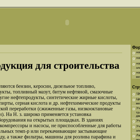
Фор
на
на
дукция для строительства
на
элек
на
мета
ляются бензин, керосин, дизельное топливо,
Стр
укты, топливный мазут, битум нефтяной, смазочные
Це
ругие нефтепродукты, синтетические жирные кислоты,
Це
пирты, серная кислота и др. нефтехимические продукты
мета
ской переработки (сжиженные газы, низкооктановые
Уч
трак
). На Н. з. широко применяется установка
дви
борудования на открытых площадках. В зданиях
Уч
 компрессоры и насосы, не приспособленные для работы
Уч
ельных темп-p или перекачивающие застывающие
элек
Ла
ду, а также фильтры, машины для розлива парафина и
про