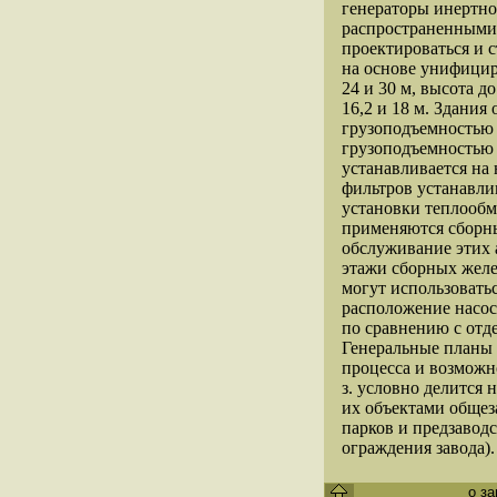
генераторы инертно
распространенными 
проектироваться и 
на основе унифицир
24 и 30 м, высота до
16,2 и 18 м. Здани
грузоподъемностью
грузоподъемностью 
устанавливается на
фильтров устанавли
установки теплообм
применяются сборн
обслуживание этих 
этажи сборных желе
могут использовать
расположение насо
по сравнению с отд
Генеральные планы 
процесса и возможн
з. условно делится
их объектами общез
парков и предзаводс
ограждения завода).
о з