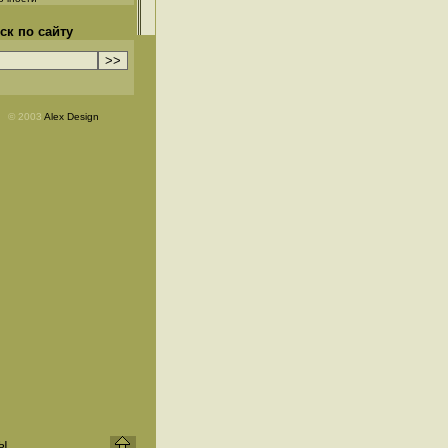
ск по сайту
© 2003
Alex Design
ты